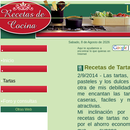
Sabado, 8 de Agosto de 2026
Aqui te ayudamos a
•
encontrar lo que quieras en
Internet
Inicio
Recetas de Tart
•
2/9/2014 - Las tartas,
Tartas
pasteles y los dulces
otra de mis debilidad
•
me encantan las tar
caseras, faciles y 
Foro y consultas
atractivas.
Otras Web
Mi inclinación por 
recetas de tartas no
por el ahorro econom