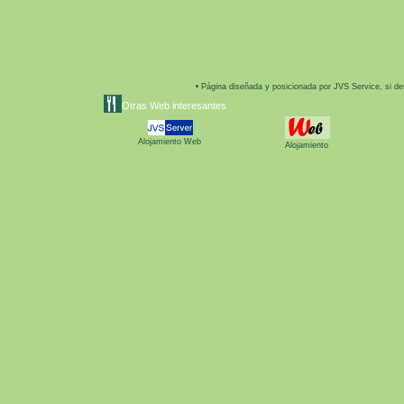
•
Página diseñada y posicionada por JVS Service, si de
Otras Web interesantes
Alojamiento Web
Alojamiento